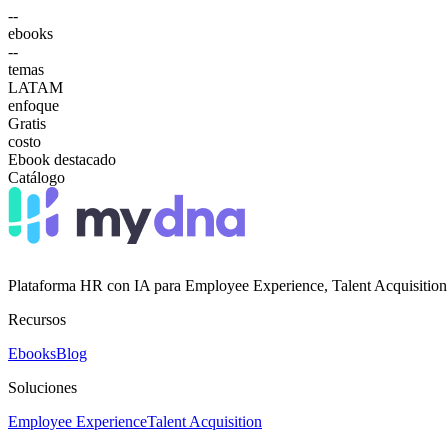
--
ebooks
--
temas
LATAM
enfoque
Gratis
costo
Ebook destacado
Catálogo
Plataforma HR con IA para Employee Experience, Talent Acquisition
Recursos
Ebooks
Blog
Soluciones
Employee Experience
Talent Acquisition