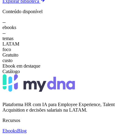
Explorar biblioteca
Conteúdo disponível
--
ebooks
--
temas
LATAM
foco
Gratuito
custo
Ebook em destaque
Catálogo
Plataforma HR com IA para Employee Experience, Talent
Acquisition e decisões salariais na LATAM.
Recursos
Ebooks
Blog