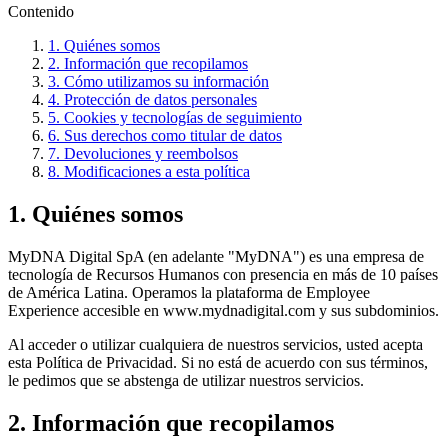
Contenido
1. Quiénes somos
2. Información que recopilamos
3. Cómo utilizamos su información
4. Protección de datos personales
5. Cookies y tecnologías de seguimiento
6. Sus derechos como titular de datos
7. Devoluciones y reembolsos
8. Modificaciones a esta política
1. Quiénes somos
MyDNA Digital SpA (en adelante "MyDNA") es una empresa de
tecnología de Recursos Humanos con presencia en más de 10 países
de América Latina. Operamos la plataforma de Employee
Experience accesible en www.mydnadigital.com y sus subdominios.
Al acceder o utilizar cualquiera de nuestros servicios, usted acepta
esta Política de Privacidad. Si no está de acuerdo con sus términos,
le pedimos que se abstenga de utilizar nuestros servicios.
2. Información que recopilamos