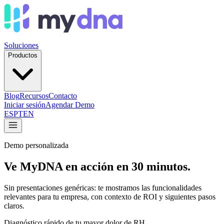
Soluciones
Productos
Blog
Recursos
Contacto
Iniciar sesión
Agendar Demo
ES
PT
EN
Demo personalizada
Ve MyDNA en acción en 30 minutos.
Sin presentaciones genéricas: te mostramos las funcionalidades
relevantes para tu empresa, con contexto de ROI y siguientes pasos
claros.
Diagnóstico rápido de tu mayor dolor de RH