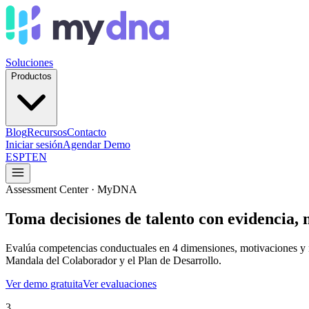
Soluciones
Productos
Blog
Recursos
Contacto
Iniciar sesión
Agendar Demo
ES
PT
EN
Assessment Center · MyDNA
Toma decisiones de talento con
evidencia, 
Evalúa competencias conductuales en 4 dimensiones, motivaciones y ni
Mandala del Colaborador y el Plan de Desarrollo.
Ver demo gratuita
Ver evaluaciones
3