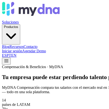
Soluciones
Productos
Blog
Recursos
Contacto
Iniciar sesión
Agendar Demo
ES
PT
EN
Compensación & Beneficios · MyDNA
Tu empresa puede estar perdiendo talento
MyDNA Compensación compara tus salarios con el mercado real en 14 pa
— todo en una sola plataforma.
14
países de LATAM
70+